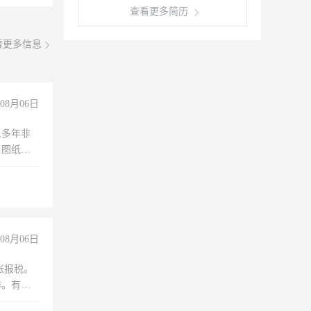
查看更多简历
看更多信息
08月06日
人多年非
、图纸制
诚合作，
08月06日
账报税。
作。有会