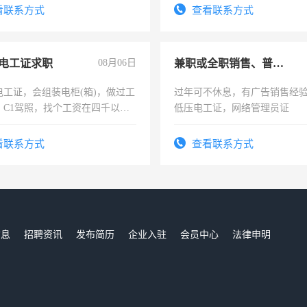
看联系方式
查看联系方式
电工证求职
08月06日
兼职或全职销售、普工、维修
电工证，会组装电柜(箱)，做过工
过年可不休息，有广告销售经
；C1驾照，找个工资在四千以
低压电工证，网络管理员证
强县以外需要有住宿，保险勿扰
看联系方式
查看联系方式
信息
招聘资讯
发布简历
企业入驻
会员中心
法律申明
们