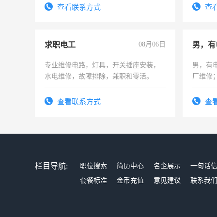
勤快的四五十，每天挣零花钱没问题！
查看联系方式
查
求职电工
08月06日
男，有
专业维修电路，灯具，开关插座安装，
男，有
水电维修，故障排除，兼职和零活。
厂维修
上，枣
电话
查看联系方式
查
栏目导航:
职位搜索
简历中心
名企展示
一句话
套餐标准
金币充值
意见建议
联系我