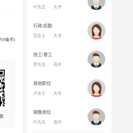
叶先生
·
大专
行政/后勤
范女士
·
大专
10金币)
技工/普工
罗先生
·
高中
其他职位
卢女士
·
大专
销售岗位
息
叶先生
·
高中