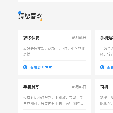
猜您喜欢
求职保安
08月06日
最好是售楼部，商场，8小时，小区物业
可为个
勿扰
频，培
可为个
频，培
查看联系方式
查
音！你
成为拍
手机兼职
08月06日
司机
没有时间地点限制，上班族，宝妈，学
35岁
生党都可，只要你有手机，有空闲时
跑长途
间，一单一结，一天二三十不成问题，
六，渣