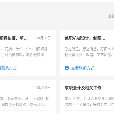
查
手机短视频拍摄、剪辑、抖音快手
08月06日
兼职机械设计、制图、设备改造
人、门店、单位、企业拍摄短视
急之所急，想之所想。愿把本
训手机拍摄剪辑，教你玩转抖音
标设备设计、改造、工艺优化
人、门店、单位、企业拍摄短视
作和分解的经验与您分享。 真
训手机拍摄剪辑，教你玩转抖
结识有识之士，共享未来。
看联系方式
查看联系方式
也可以成为拍摄达人！你也可以
摄达人！
08月06日
求职会计及相关工作
，B本。双证齐全，马上下A本！有
本人 37岁，会计大专毕业，做
，和拉大超的经验！以前开九米
欲求一份全职会计等财务类工
土车
计证